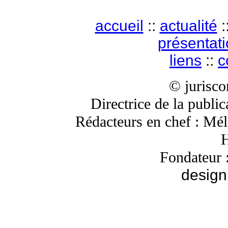
accueil
::
actualité
:
présentat
liens
::
c
© jurisc
Directrice de la publi
Rédacteurs en chef : Mé
H
Fondateur 
design