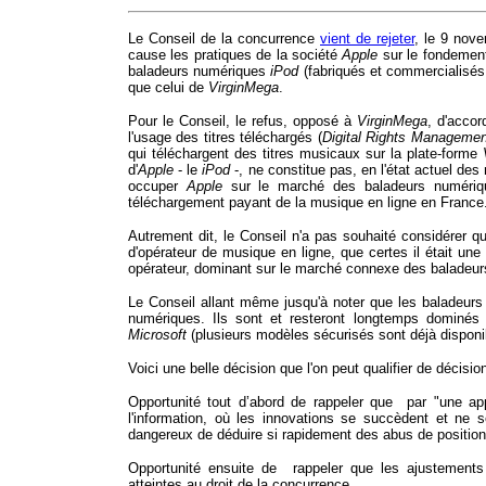
Le Conseil de la concurrence
vient de rejeter
, le 9 nove
cause les pratiques de la société
Apple
sur le fondement 
baladeurs numériques
iPod
(fabriqués et commercialisé
que celui de
VirginMega
.
Pour le Conseil, le refus, opposé à
VirginMega
, d'accor
l'usage des titres téléchargés (
Digital Rights Manageme
qui téléchargent des titres musicaux sur la plate-forme
d'
Apple
- le
iPod
-, ne constitue pas, en l'état actuel de
occuper
Apple
sur le marché des baladeurs numériq
téléchargement payant de la musique en ligne en France
Autrement dit, le Conseil n'a pas souhaité considérer
d'opérateur de musique en ligne, que certes il était une
opérateur, dominant sur le marché connexe des baladeurs
Le Conseil allant même jusqu'à noter que les baladeurs
numériques. Ils sont et resteront longtemps dominés
Microsoft
(plusieurs modèles sécurisés sont déjà disponi
Voici une belle décision que l'on peut qualifier de décision
Opportunité tout d’abord de rappeler que par "une ap
l'information, où les innovations se succèdent et ne 
dangereux de déduire si rapidement des abus de positi
Opportunité ensuite de rappeler que les ajustement
atteintes au droit de la concurrence.