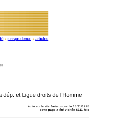
ité
jurisprudence
articles
998
 dép. et Ligue droits de l'Homme
édité sur le site Juriscom.net le 13/11/1998
cette page a été visitée 6111 fois