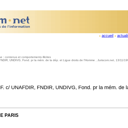
accueil
actual
ne : contenus et comportements illicites
 FNDIR, UNDIVG, Fond. pr la mém. de la dép. et Ligue droits de l'Homme , Juriscom.net, 13/11/1
 F. c/ UNAFDIR, FNDIR, UNDIVG, Fond. pr la mém. de la
E PARIS