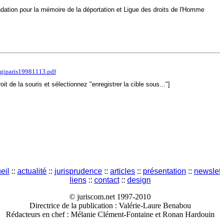
ion pour la mémoire de la déportation et Ligue des droits de l'Homme
tgiparis19981113.pdf
roit de la souris et sélectionnez "enregistrer la cible sous..."]
eil
::
actualité
::
jurisprudence
::
articles
::
présentation
::
newslet
liens
::
contact
::
design
© juriscom.net 1997-2010
Directrice de la publication : Valérie-Laure Benabou
Rédacteurs en chef : Mélanie Clément-Fontaine et Ronan Hardouin