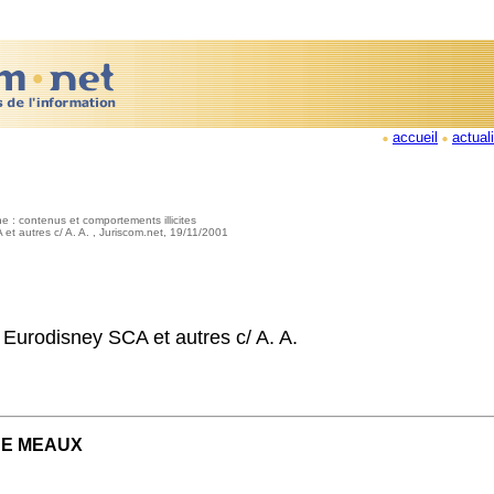
accueil
actual
ne : contenus et comportements illicites
t autres c/ A. A. , Juriscom.net, 19/11/2001
urodisney SCA et autres c/ A. A.
DE MEAUX