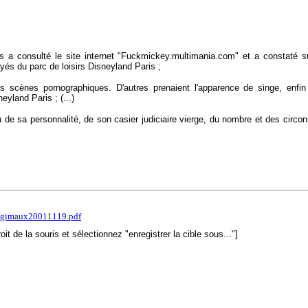
ris a consulté le site internet "Fuckmickey.multimania.com" et a constaté s
yés du parc de loisirs Disneyland Paris ;
s scènes pornographiques. D'autres prenaient l'apparence de singe, enfin
eyland Paris ; (...)
de sa personnalité, de son casier judiciaire vierge, du nombre et des circ
tgimaux20011119.pdf
roit de la souris et sélectionnez "enregistrer la cible sous..."]