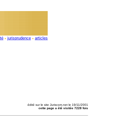
ité
jurisprudence
articles
édité sur le site Juriscom.net le 19/11/2001
cette page a été visitée 7228 fois