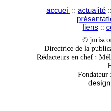
accueil
::
actualité
:
présentat
liens
::
c
© jurisc
Directrice de la publi
Rédacteurs en chef : Mé
H
Fondateur 
design