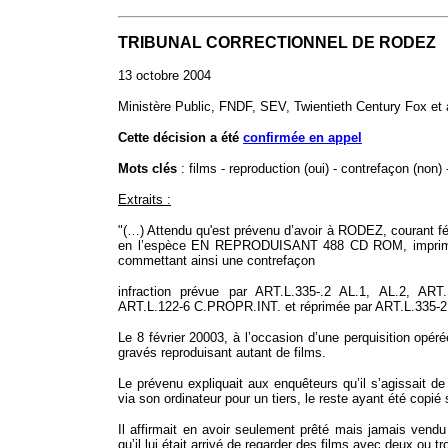
TRIBUNAL CORRECTIONNEL DE RODEZ
13 octobre 2004
Ministère Public, FNDF, SEV, Twientieth Century Fox et a
Cette décision a été
confirmée en appel
Mots clés
: films - reproduction (oui) - contrefaçon (non)
Extraits :
"(…) Attendu qu'est prévenu d’avoir à RODEZ, courant fé
en l’espèce EN REPRODUISANT 488 CD ROM, imprimé où 
commettant ainsi une contrefaçon
infraction prévue par ART.L.335-.2 AL.1, AL.2, ART.
ART.L.122-6 C.PROPR.INT. et réprimée par ART.L.335-2
Le 8 février 20003, à l’occasion d’une perquisition op
gravés reproduisant autant de films.
Le prévenu expliquait aux enquêteurs qu’il s’agissait de 
via son ordinateur pour un tiers, le reste ayant été cop
Il affirmait en avoir seulement prêté mais jamais vendu
qu’il lui était arrivé de regarder des films avec deux ou tr