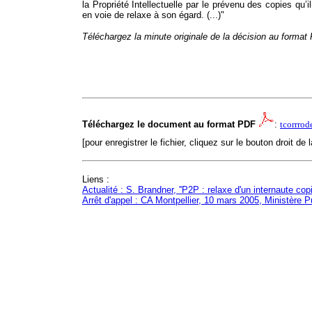
la Propriété Intellectuelle par le prévenu des copies qu’i
en voie de relaxe à son égard. (...)"
Téléchargez la minute originale de la décision au format 
Téléchargez le document au format PDF
:
tcorrro
[pour enregistrer le fichier, cliquez sur le bouton droit de 
Liens :
Actualité : S. Brandner, ''P2P : relaxe d'un internaute co
Arrêt d'appel : CA Montpellier, 10 mars 2005, Ministère P