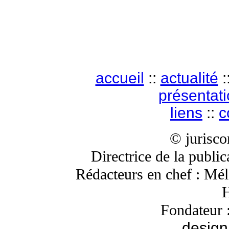
accueil
::
actualité
:
présentat
liens
::
c
© jurisc
Directrice de la publi
Rédacteurs en chef : Mé
H
Fondateur 
design