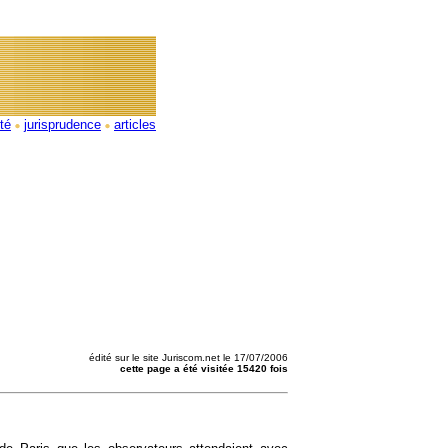
ité
jurisprudence
articles
édité sur le site Juriscom.net le 17/07/2006
cette page a été visitée 15420 fois