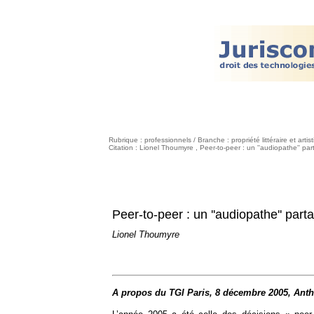
Rubrique : professionnels / Branche : propriété littéraire et artis
Citation : Lionel Thoumyre , Peer-to-peer : un ''audiopathe'' p
Peer-to-peer : un ''audiopathe'' part
Lionel Thoumyre
A propos du TGI Paris, 8 décembre 2005, Anth