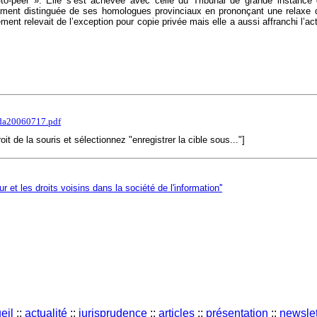
to-peer ». Elle s’est achevée avec celle du Tribunal de grande instance
nnement distinguée de ses homologues provinciaux en prononçant une relaxe q
ent relevait de l’exception pour copie privée mais elle a aussi affranchi l’act
da20060717.pdf
roit de la souris et sélectionnez "enregistrer la cible sous..."]
r et les droits voisins dans la société de l'information''
eil
::
actualité
::
jurisprudence
::
articles
::
présentation
::
newslet