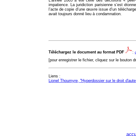
L’année 2005 a été celle des décisions « peer-
impatience. La juridiction parisienne s’est éto
l’acte de copie d’une œuvre issue d’un téléchargem
avait toujours donné lieu à condamnation.
Téléchargez le document au format PDF
:
[pour enregistrer le fichier, cliquez sur le bouton d
Liens :
Lionel Thoumyre, ''Hyperdossier sur le droit d'auteu
accu