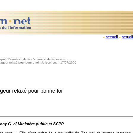
accueil
actual
tique / Domaine : droits d'auteur et droits voisins
artageur relaxé pour bonne foi , Juriscom.net, 17/07/2006
ageur relaxé pour bonne foi
ony G. c/ Ministère public et SCPP