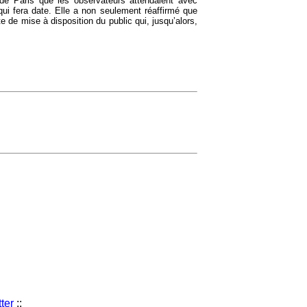
 de Paris que les observateurs attendaient avec
ui fera date. Elle a non seulement réaffirmé que
e de mise à disposition du public qui, jusqu’alors,
ter
::