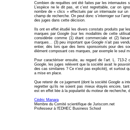
Combien de requêtes ont été faites par les internautes 
L’espèce ne le dit pas, et c’est regrettable, car on ign
nombre de « clics » effectués par un internaute sur un 
champ de recherche. On peut donc s’interroger sur l’ample
des juges dans cette décision.
Ils ont en effet étudié les divers constats produits par l
marques par
Google
(sur les modalités de cette utilisa
considérée comme (1) étant commerciale et (2) faisa
marques… (3) peu important que
Google
n’ait pas vend
entier, dès lors que des liens sponsorisés pour des s
élément composant ces marques, par exemple le seul mot
Pour caractériser ensuite, au regard de l’art. L. 713-2 
Google
, les juges relèvent que la société avait le pouvoir
des cas similaires ? Ce n’est pas explicité), et surtout q
a mise en place.
Que retenir de ce jugement (dont la société
Google
a int
regretter qu’ils ne soient pas mieux étayés encore, tan
est en effet liée à la popularité du moteur de recherche,
Cédric Manara
Membre du Comité scientifique de Juriscom.net
Professeur à l'EDHEC
Business School