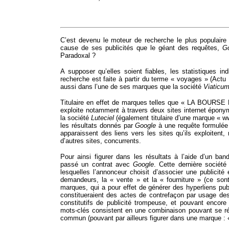
C’est devenu le moteur de recherche le plus populaire 
cause de ses publicités que le géant des requêtes,
G
Paradoxal ?
A supposer qu’elles soient fiables, les statistiques in
recherche est faite à partir du terme « voyages » (Actu
aussi dans l’une de ses marques que la société
Viaticu
Titulaire en effet de marques telles que « LA BOU
exploite notamment à travers deux sites internet épo
la société
Luteciel
(également titulaire d’une marque « 
les résultats donnés par
Google
à une requête formulé
apparaissent des liens vers les sites qu’ils exploitent,
d’autres sites, concurrents.
Pour ainsi figurer dans les résultats à l’aide d’un b
passé un contrat avec
Google
. Cette dernière sociét
lesquelles l’annonceur choisit d’associer une publicité
demandeurs, la « vente » et la « fourniture » (ce sont 
marques, qui a pour effet de générer des hyperliens publi
constitueraient des actes de contrefaçon par usage des 
constitutifs de publicité trompeuse, et pouvant encore
mots-clés consistent en une combinaison pouvant se r
commun (pouvant par ailleurs figurer dans une marque : 