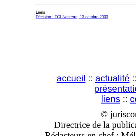
Liens :
Décision : TGI Nanterre, 13 octobre 2003
accueil
::
actualité
:
présentat
liens
::
c
© jurisc
Directrice de la publi
Rédacteurs en chef : Mé