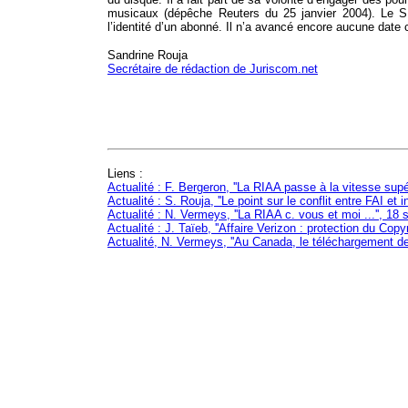
musicaux (dépêche Reuters du 25 janvier 2004). Le SNEP
l’identité d’un abonné. Il n’a avancé encore aucune date
Sandrine Rouja
Secrétaire de rédaction de Juriscom.net
Liens :
Actualité : F. Bergeron, ''La RIAA passe à la vitesse supér
Actualité : S. Rouja, ''Le point sur le conflit entre FAI et 
Actualité : N. Vermeys, ''La RIAA c. vous et moi ...'', 1
Actualité : J. Taïeb, ''Affaire Verizon : protection du Copy
Actualité, N. Vermeys, ''Au Canada, le téléchargement de 