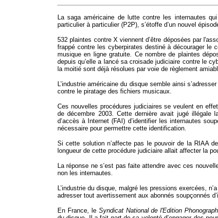
La saga américaine de lutte contre les internautes qui
particulier à particulier (P2P), s’étoffe d’un nouvel épisod
532 plaintes contre X viennent d’être déposées par l'ass
frappé contre les cyberpirates destiné à décourager le c
musique en ligne gratuite. Ce nombre de plaintes dépos
depuis qu’elle a lancé sa croisade judiciaire contre le c
la moitié sont déjà résolues par voie de règlement amiabl
L’industrie américaine du disque semble ainsi s’adresser 
contre le piratage des fichiers musicaux.
Ces nouvelles procédures judiciaires se veulent en effe
de décembre 2003. Cette dernière avait jugé illégale l
d’accès à Internet (FAI) d’identifier les internautes s
nécessaire pour permettre cette identification.
Si cette solution n’affecte pas le pouvoir de la RIAA de
longueur de cette procédure judiciaire allait affecter la p
La réponse ne s’est pas faite attendre avec ces nouvelles
non les internautes.
L’industrie du disque, malgré les pressions exercées, n’
adresser tout avertissement aux abonnés soupçonnés d’i
En France, le
Syndicat National de l'Edition Phonograp
du disque. Il a fait part de sa volonté d’engager des pours