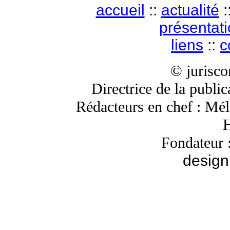
accueil
::
actualité
:
présentat
liens
::
c
© jurisc
Directrice de la publi
Rédacteurs en chef : Mé
H
Fondateur 
design