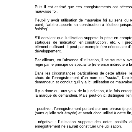
Puis il est estimé que ces enregistrements ont nécessai
mauvaise foi.
Peut-il y avoir utilisation de mauvaise foi au sens du 
point, l'arbitre apporte sa construction à l'édifice juris
holding
".
S'il convient que l'utilisation suppose la prise en compt
statiques, de l'indication "en construction", etc. -, il p
élément suffisant. Il peut par exemple être nécessaire d'
développement.
Par ailleurs, en l'absence d'utilisation, il ne saurait y 
régie par le principe de spécialité (référence indirecte à
l
Dans les circonstances particulières de cette affaire, l
choix de l'enregistrement d'un nom en "
sucks
", l'arb
demandeur, et conclut qu'il y a ici utilisation de mauvaise 
Il y a donc eu, aux yeux de la juridiction, à la fois enr
la marque du demandeur. Mais peut-on ici distinguer l'enr
:
- positive : l'enregistrement portant sur une phrase (suje
(sans qu'elle soit étayée) et serait donc utilisé à cette
- négative : l'utilisation suppose des actes positifs d
enregistrement ne saurait constituer une utilisation.