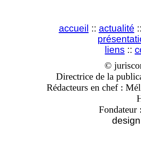
accueil
::
actualité
:
présentat
liens
::
c
© jurisc
Directrice de la publi
Rédacteurs en chef : Mé
H
Fondateur 
design