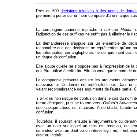
Près de 600
décisions relatives à des noms de doma
première à porter sur un nom composé d'une marque suiv
La compagnie aérienne reproche à
Lexicon Media
l'
l'adjonction de ces suffixes ne suffit pas à éliminer le r
La demanderesse s'appuie sur un ensemble de décis
reconnaître que ces décisions ne représentent qu'une pa
les internautes non anglophones ne comprennent pas néc
un risque de confusion.
Elle ajoute qu'elle ne s’oppose pas à l'expression de l
doit être utilisé à cette fin. Elle observe que le nom de 
La compagnie présente ensuite les arguments démontrant
mauvaise foi. Ce dernier est resté silencieux. Dans un
valant reconnaissance des arguments de l'autre partie. Ce q
Y a-t-il ou non risque de confusion dans le cas du nom
terme dénigrant, puis se tourne vers l'
Oxford’s Advanced 
que quelque chose est mauvais. A ce stade, l'arbitre co
confusion.
Toutefois, il souscrit ensuite à l'argumentaire du deman
avec un nom sur lequel un droit est reconnu, au sens
défendeur avait un droit ou un intérêt légitime, il est e
droit ou intérêt.