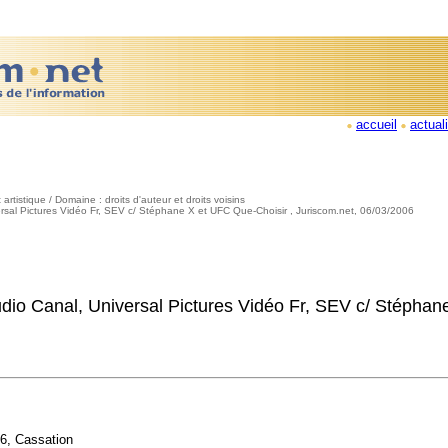
accueil
actual
 artistique / Domaine : droits d'auteur et droits voisins
iversal Pictures Vidéo Fr, SEV c/ Stéphane X et UFC Que-Choisir , Juriscom.net, 06/03/2006
tudio Canal, Universal Pictures Vidéo Fr, SEV c/ Stépha
06,
Cassation