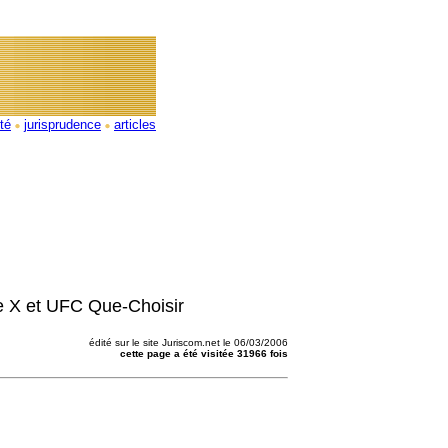
ité
jurisprudence
articles
ne X et UFC Que-Choisir
édité sur le site Juriscom.net le 06/03/2006
cette page a été visitée 31966 fois