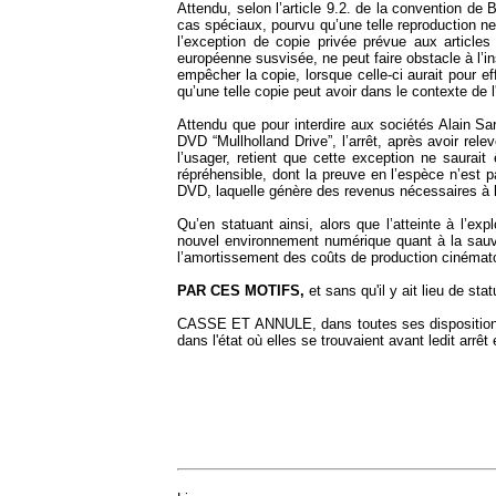
Attendu, selon l’article 9.2. de la convention de 
cas spéciaux, pourvu qu’une telle reproduction ne p
l’exception de copie privée prévue aux articles 
européenne susvisée, ne peut faire obstacle à l’i
empêcher la copie, lorsque celle-ci aurait pour ef
qu’une telle copie peut avoir dans le contexte de
Attendu que pour interdire aux sociétés Alain Sa
DVD “Mullholland Drive”, l’arrêt, après avoir rel
l’usager, retient que cette exception ne saurai
répréhensible, dont la preuve en l’espèce n’est p
DVD, laquelle génère des revenus nécessaires à 
Qu’en statuant ainsi, alors que l’atteinte à l’ex
nouvel environnement numérique quant à la sauve
l’amortissement des coûts de production cinématog
PAR CES MOTIFS,
et sans qu'il y ait lieu de sta
CASSE ET ANNULE, dans toutes ses dispositions, l'
dans l'état où elles se trouvaient avant ledit arrê