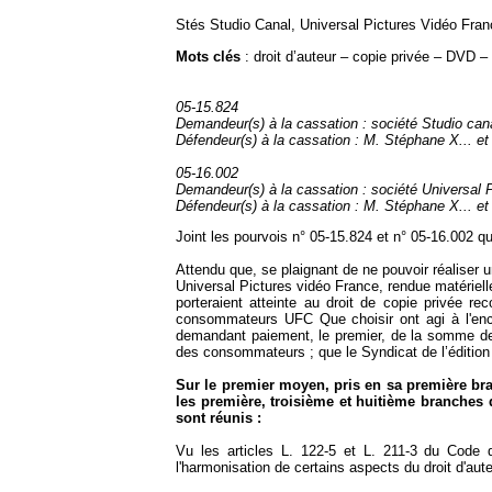
Stés Studio Canal, Universal Pictures Vidéo Fran
Mots clés
:
droit d’auteur – copie privée – DVD – 
05-15.824
Demandeur(s) à la cassation : société Studio ca
Défendeur(s) à la cassation : M. Stéphane X... et
05-16.002
Demandeur(s) à la cassation : société Universal P
Défendeur(s) à la cassation : M. Stéphane X... et
Joint les pourvois n° 05-15.824 et n° 05-16.002 q
Attendu que, se plaignant de ne pouvoir réaliser 
Universal Pictures
vidéo France, rendue matériell
porteraient atteinte au droit de copie privée re
consommateurs UFC Que choisir ont agi à l'encont
demandant paiement, le premier, de la somme de 15
des consommateurs ; que le Syndicat de l’édition 
Sur le premier moyen, pris en sa première br
les première, troisième et huitième branche
sont réunis :
Vu les articles L. 122-5 et L. 211-3 du Code d
l'harmonisation de certains aspects du droit d'aute