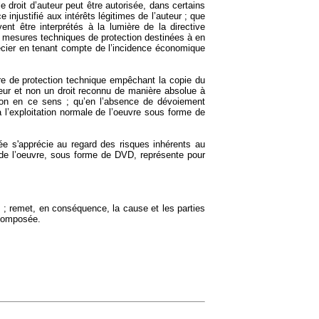
e droit d’auteur peut être autorisée, dans certains
 injustifié aux intérêts légitimes de l’auteur ; que
ent être interprétés à la lumière de la directive
de mesures techniques de protection destinées à en
pprécier en tenant compte de l’incidence économique
ure de protection technique empêchant la copie du
uteur et non un droit reconnu de manière absolue à
ition en ce sens ; qu’en l’absence de dévoiement
à l’exploitation normale de l’oeuvre sous forme de
ivée s'apprécie au regard des risques inhérents au
 de l’oeuvre, sous forme de DVD, représente pour
s ; remet, en conséquence, la cause et les parties
t composée.