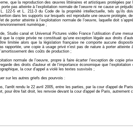
Berne, que la reproduction des œuvres littéraires et artistiques protégées par l
orte pas atteinte à l’exploitation normale de l’oeuvre ni ne cause un préjudice
L. 122-5 et L. 211-3 du Code de la propriété intellectuelle, tels qu’ils doiv
nsertion dans les supports sur lesquels est reproduite une oeuvre protégée, 
fet de porter atteinte à l’exploitation normale de l’oeuvre, laquelle doit s’a
 l'environnement numérique ;
rde, Studio canal et Universal Pictures vidéo France l’utilisation d’une mes
evé que la copie privée ne constituait qu’une exception légale aux droits d’a
t être limitée alors que la législation française ne comporte aucune dispos
as rapportée, une copie à usage privé n’est pas de nature à porter atteinte 
l’amortissement des coûts de production ;
ploitation normale de l’oeuvre, propre à faire écarter l’exception de copie pr
garde des droits d'auteur et de l’importance économique que l’exploitation
raphique, la cour d’appel a violé les textes susvisés ;
tuer sur les autres griefs des pourvois :
arrêt rendu le 22 avril 2005, entre les parties, par la cour d'appel de Pari
t et, pour être fait droit, les renvoie devant la cour d'appel de Paris, autremen