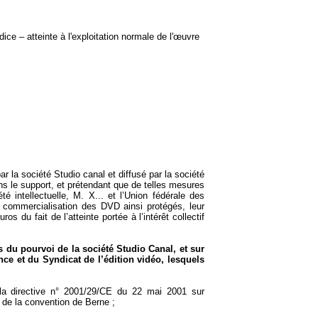
ice – atteinte à l'exploitation normale de l'œuvre
par
la société Studio
canal et diffusé par
la société
s le support, et prétendant que de telles mesures
é intellectuelle, M. X... et l’Union fédérale des
la commercialisation des DVD ainsi protégés, leur
du fait de l’atteinte portée à l’intérêt collectif
es du pourvoi de
la société Studio Canal
, et sur
ce et du Syndicat de l’édition vidéo, lesquels
e la directive n° 2001/29/CE du 22 mai 2001 sur
2 de la convention de Berne ;