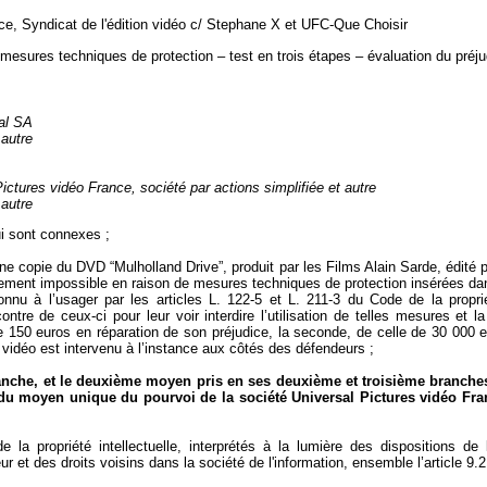
ce, Syndicat de l'édition vidéo c/ Stephane X et UFC-Que Choisir
mesures techniques de protection – test en trois étapes – évaluation du préjud
nal SA
 autre
ictures vidéo France, société par actions simplifiée et autre
 autre
ui sont connexes ;
une copie du DVD “Mulholland Drive”, produit par les Films Alain Sarde, édité 
ement impossible en raison de mesures techniques de protection insérées dan
connu à l’usager par les articles L. 122-5 et L. 211-3 du Code de la propriét
re de ceux-ci pour leur voir interdire l’utilisation de telles mesures et 
0 euros en réparation de son préjudice, la seconde, de celle de 30 000 euros 
vidéo est intervenu à l’instance aux côtés des défendeurs ;
anche, et le deuxième moyen pris en ses deuxième et troisième branch
s du moyen unique du pourvoi de
la société Universal Pictures
vidéo Fran
e la propriété intellectuelle, interprétés à la lumière des dispositions d
ur et des droits voisins dans la société de l'information, ensemble l’article 9.