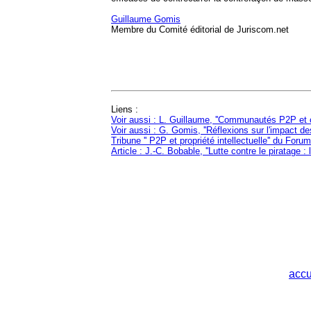
Guillaume Gomis
Membre du Comité éditorial de Juriscom.net
Liens :
Voir aussi : L. Guillaume, ''Communautés P2P et 
Voir aussi : G. Gomis, ''Réflexions sur l'impact 
Tribune '' P2P et propriété intellectuelle'' du Forum
Article : J.-C. Bobable, ''Lutte contre le piratage : 
accu