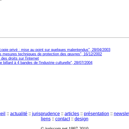
copie privé : mise au point sur quelques malentendus'', 28/04/2003
des mesures techniques de protection des œuvres'', 16/12/2002
 des droits sur l'internet
le billard à 4 bandes de l'industrie culturelle'', 28/07/2004
eil
::
actualité
::
jurisprudence
::
articles
::
présentation
::
newslet
liens
::
contact
::
design
© juriscom.net 1997-2010