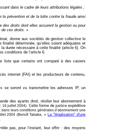
ssant dans le cadre de leurs attributions légales ;
la prévention et de la lutte contre la fraude ainsi
e des droits dont elles assurent la gestion ou pour
e de ces droits.
»
Sénat
, donne aux sociétés de gestion collective le
 finalité déterminée, qu’elles soient adéquates et
a durée nécessaire à cette finalité (article 6). On
s conditions de l’article 6.
eur liste que certains ont comparé à des casiers
cès internet (FAI) et les producteurs de contenu,
ils se seront vu transmettre les adresses IP, un
mande des ayants droit, résilier leur abonnement à
. Cette forme de justice expéditive
r
, 16 juillet 2004)
ront dans leurs conditions générales d’abonnement une
, «
La ''légalisation'' d'une
uillet 2004 (Benoît Tabaka
.
ble pas, pour l’instant, leur offrir : des moyens