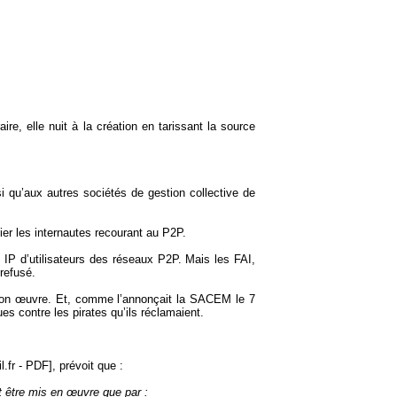
ire, elle nuit à la création en tarissant la source
si qu’aux autres sociétés de gestion collective de
fier les internautes recourant au P2P.
IP d’utilisateurs des réseaux P2P. Mais les FAI,
refusé.
it son œuvre. Et, comme l’annonçait la SACEM le 7
s contre les pirates qu’ils réclamaient.
l.fr - PDF]
, prévoit que :
t être mis en œuvre que par :