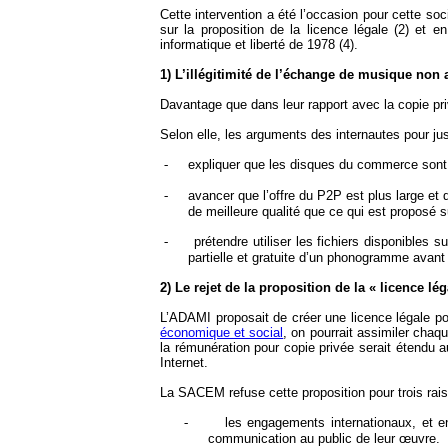
Cette intervention a été l’occasion pour cette soc
sur la proposition de la licence légale (2) et e
informatique et liberté de 1978 (4).
1) L’illégitimité de l’échange de musique non 
Davantage que dans leur rapport avec la copie 
Selon elle, les arguments des internautes pour ju
-
expliquer que les disques du commerce sont t
-
avancer que l’offre du P2P est plus large et 
de meilleure qualité que ce qui est proposé 
-
prétendre utiliser les fichiers disponible
partielle et gratuite d’un phonogramme avant
2) Le rejet de la proposition de la « licence lég
L’ADAMI proposait de créer une licence légale p
économique et social
, on pourrait assimiler chaq
la rémunération pour copie privée serait étendu a
Internet.
La SACEM refuse cette proposition pour trois rais
-
les engagements internationaux, et en 
communication au public de leur œuvre.