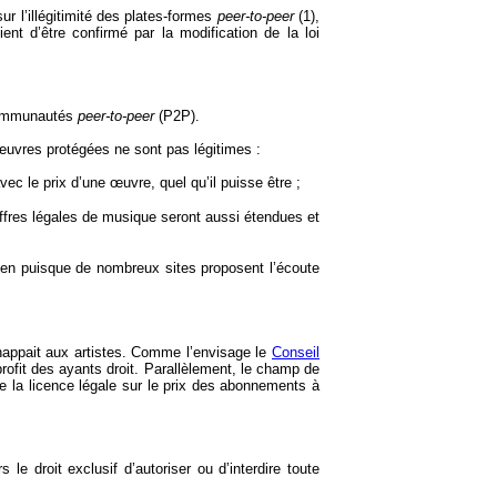
ur l’illégitimité des plates-formes
peer-to-peer
(1),
ent d’être confirmé par la modification de la loi
 communautés
peer-to-peer
(P2P).
’œuvres protégées ne sont pas légitimes :
c le prix d’une œuvre, quel qu’il puisse être ;
 offres légales de musique seront aussi étendues et
rien puisque de nombreux sites proposent l’écoute
happait aux artistes. Comme l’envisage le
Conseil
rofit des ayants droit. Parallèlement, le champ de
de la licence légale sur le prix des abonnements à
le droit exclusif d’autoriser ou d’interdire toute