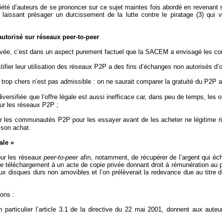
iété d’auteurs de se prononcer sur ce sujet maintes fois abordé en revenant s
n laissant présager un durcissement de la lutte contre le piratage (3) qui vi
autorisé sur réseaux peer-to-peer
privée, c’est dans un aspect purement factuel que la SACEM a envisagé les
stifier leur utilisation des réseaux P2P a des fins d’échanges non autorisés d
rop chers n’est pas admissible : on ne saurait comparer la gratuité du P2P ave
diversifiée que l’offre légale est aussi inefficace car, dans peu de temps, les
sur les réseaux P2P ;
s sur les communautés P2P pour les essayer avant de les acheter ne légitime 
 son achat.
ale »
our les réseaux
peer-to-peer
afin, notamment, de récupérer de l’argent qui éc
ue téléchargement à un acte de copie privée donnant droit à rémunération au p
ux disques durs non amovibles et l’on prélèverait la redevance due au titre 
ons :
particulier l’article 3.1 de la directive du 22 mai 2001, donnent aux auteurs 