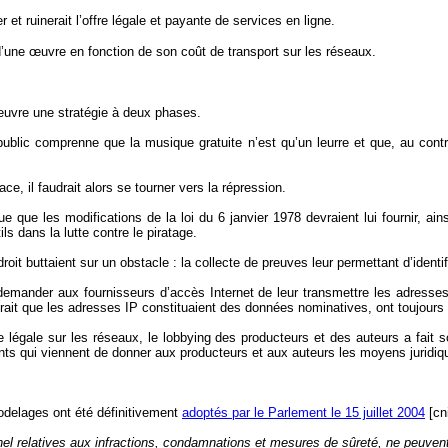
er et ruinerait l’offre légale et payante de services en ligne.
 d’une œuvre en fonction de son coût de transport sur les réseaux.
uvre une stratégie à deux phases.
public comprenne que la musique gratuite n’est qu’un leurre et que, au contra
ace, il faudrait alors se tourner vers la répression.
e que les modifications de la loi du 6 janvier 1978 devraient lui fournir, ain
ls dans la lutte contre le piratage.
roit buttaient sur un obstacle : la collecte de preuves leur permettant d’identi
emander aux fournisseurs d’accès Internet de leur transmettre les adresses 
ait que les adresses IP constituaient des données nominatives, ont toujours 
nce légale sur les réseaux, le lobbying des producteurs et des auteurs a fa
nts qui viennent de donner aux producteurs et aux auteurs les moyens juridique
modelages ont été définitivement
adoptés par le Parlement le 15 juillet 2004
[cni
el relatives aux infractions, condamnations et mesures de sûreté, ne peuven