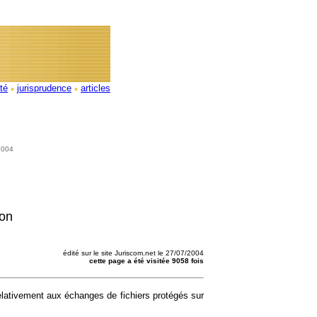
ité
jurisprudence
articles
/2004
ion
édité sur le site Juriscom.net le 27/07/2004
cette page a été visitée 9058 fois
lativement aux échanges de fichiers protégés sur