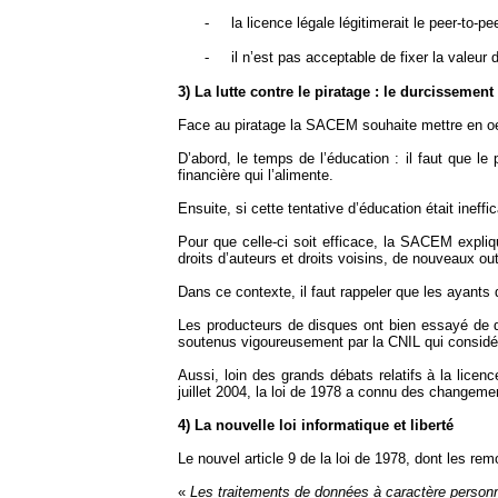
-
la licence légale légitimerait le peer-to-pe
-
il n’est pas acceptable de fixer la valeur
3) La lutte contre le piratage : le durcissement
Face au piratage la SACEM souhaite mettre en oe
D’abord, le temps de l’éducation : il faut que le 
financière qui l’alimente.
Ensuite, si cette tentative d’éducation était ineffic
Pour que celle-ci soit efficace, la SACEM expliqu
droits d’auteurs et droits voisins, de nouveaux outi
Dans ce contexte, il faut rappeler que les ayants d
Les producteurs de disques ont bien essayé de d
soutenus vigoureusement par la CNIL qui considér
Aussi, loin des grands débats relatifs à la lice
juillet 2004, la loi de 1978 a connu des changeme
4) La nouvelle loi informatique et liberté
Le nouvel article 9 de la loi de 1978, dont les re
«
Les traitements de données à caractère personn