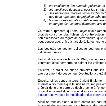
1)
les juridictions, les autorités publiques 
2)
les auxiliaires de justice, pour les strict
3)
les personnes morales victimes d’infracti
que de la réparation du préjudice subi, da
4)
les personnes morales mentionnées aux arti
le compte des victimes d’atteintes aux dro
Ce texte surprenant, qui fera l’objet d’un examen
droit de constituer des fichiers de contrefacteur
non excessives au regard de cette finalité, qu’ell
peut penser que, grâce à l’article 9, la recherche 
Les sociétés de gestion collective pourront ens
judiciaires privés.
Les modifications de la loi de 1978, conjuguées 
pourraient ainsi permettre de calmer les velléités 
En effet, le projet de charte prévoirait que le
avertissement de cesser leur éventuelle activité ill
Ensuite, si les contrefacteurs étaient finalement
Internet alors même que le juge ne l’aurait pas o
créerait donc une sorte de double peine à l’encon
possibilité de résiliation du contrat en cas de conda
clause abusive pour la modification des contrats
Ainsi se met en place la lutte contre les contre
efficaces de contrecarrer la contrefaçon de mass