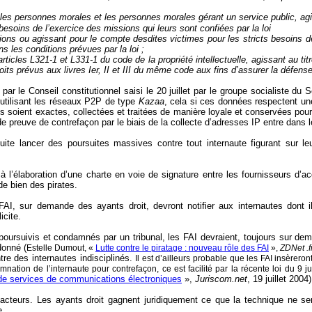
et les personnes morales et les personnes morales gérant un service public, agi
s besoins de l’exercice des missions qui leurs sont confiées par la loi
ons ou agissant pour le compte desdites victimes pour les stricts besoins de 
ns les conditions prévues par la loi ;
cles L321-1 et L331-1 du code de la propriété intellectuelle, agissant au titr
its prévus aux livres Ier, II et III du même code aux fins d’assurer la défens
 par le Conseil constitutionnel
saisi le 20 juillet par le groupe socialiste du 
s utilisant les réseaux P2P de type
Kazaa
,
cela si ces données respectent une
es soient exactes, collectées et traitées de manière loyale et conservées pour l
de preuve de contrefaçon par le biais de la collecte d’adresses IP entre dans le
uite lancer des poursuites massives contre tout internaute figurant sur l
à l’élaboration d’une charte en voie de signature entre les fournisseurs d’ac
de bien des pirates.
s FAI, sur demande des ayants droit, devront notifier aux internautes dont 
icite.
 poursuivis et condamnés par un tribunal, les FAI devraient, toujours sur de
rdonné
(
Estelle Dumout, «
Lutte contre le piratage : nouveau rôle des FAI
»,
ZDNet .f
tre des internautes indisciplinés
.
Il est d’ailleurs probable que les FAI insère
mnation de l’internaute pour contrefaçon, ce est facilité par la récente loi du 9 j
 de services de communications électroniques
»,
Juriscom.net
, 19 juillet 2004)
facteurs. Les ayants droit gagnent juridiquement ce que la technique ne sem
e.