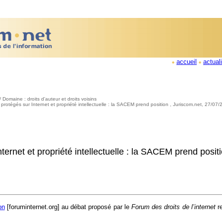
accueil
actual
 / Domaine : droits d'auteur et droits voisins
 protégés sur Internet et propriété intellectuelle : la SACEM prend position , Juriscom.net, 27/07
ternet et propriété intellectuelle : la SACEM prend posit
on
[foruminternet.org]
au débat proposé par le
Forum des droits de l’internet
re